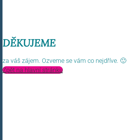
DĚKUJEME
za váš zájem. Ozveme se vám co nejdříve. 🙂
Zpět na hlavní stránku