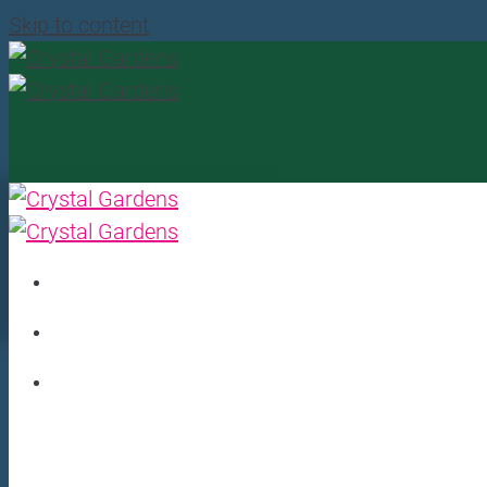
Skip to content
Hudební večery
Menu
Shisha
Galerie
Kontakty
Rezervace