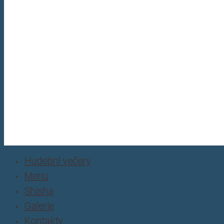
Hudební večery
Menu
Shisha
Galerie
Kontakty