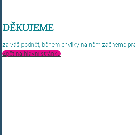
DĚKUJEME
za váš podnět, během chvilky na něm začneme pra
Zpět na hlavní stránku