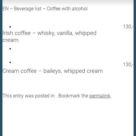
EN – Beverage list – Coffee with alcohol
Hudební večery
Menu
130,-
Irish coffee – whisky, vanilla, whipped
Shisha
cream
Galerie
Kontakty
Rezervace
130,-
Cream coffee – baileys, whipped cream
This entry was posted in . Bookmark the
permalink
.