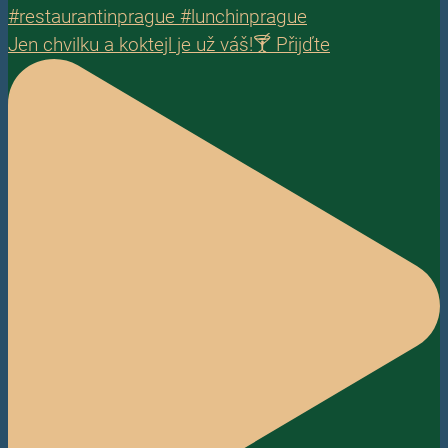
Jen chvilku a koktejl je už váš!🍸 Přijďte