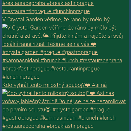
V Crystal Garden věříme, že ráno by mělo bý
Kdo vyhrál tento milostný souboj?❤️ Asi ná