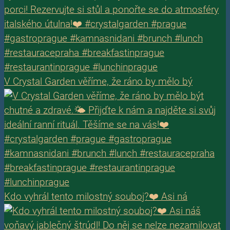
V Crystal Garden věříme, že ráno by mělo bý
Kdo vyhrál tento milostný souboj?❤️ Asi ná