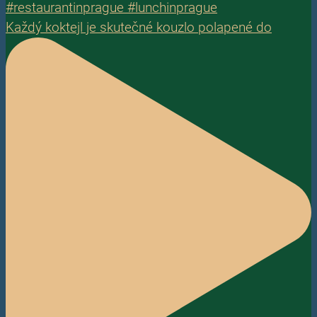
Každý koktejl je skutečné kouzlo polapené do