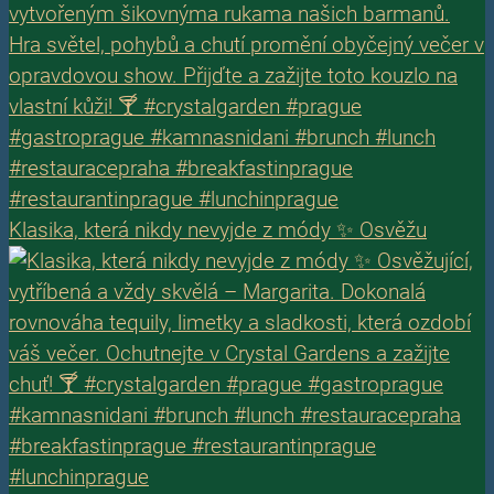
Klasika, která nikdy nevyjde z módy ✨ Osvěžu