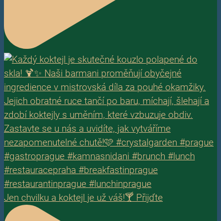
Jen chvilku a koktejl je už váš!🍸 Přijďte