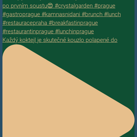
Každý koktejl je skutečné kouzlo polapené do