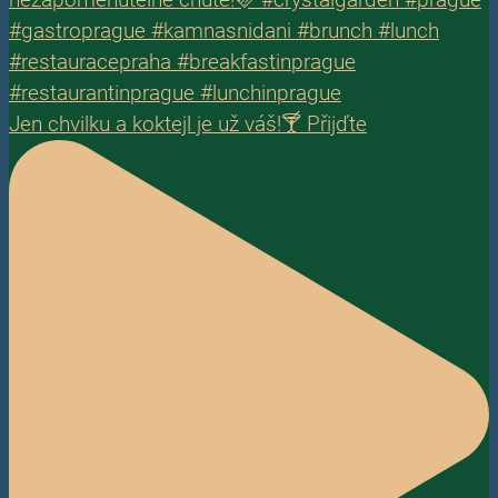
Jen chvilku a koktejl je už váš!🍸 Přijďte