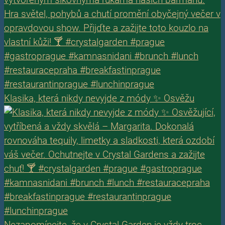
Klasika, která nikdy nevyjde z módy ✨ Osvěžu
Nezapomínejte, že v Crystal Garden je vždy troc