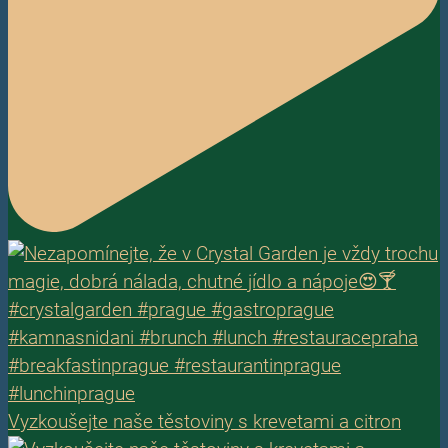
Vyzkoušejte naše těstoviny s krevetami a citron