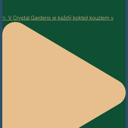
✨ V Crystal Gardens je každý koktejl kouzlem v