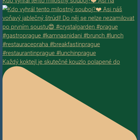
Kdo vyhrál tento milostný souboj?❤️ Asi ná
Každý koktejl je skutečné kouzlo polapené do