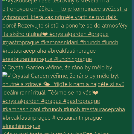
V Crystal Garden věříme, že ráno by mělo bý