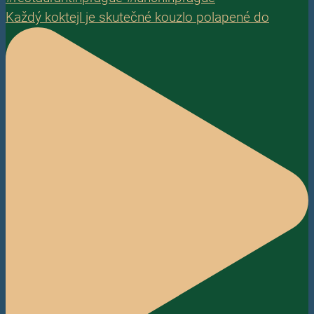
Každý koktejl je skutečné kouzlo polapené do