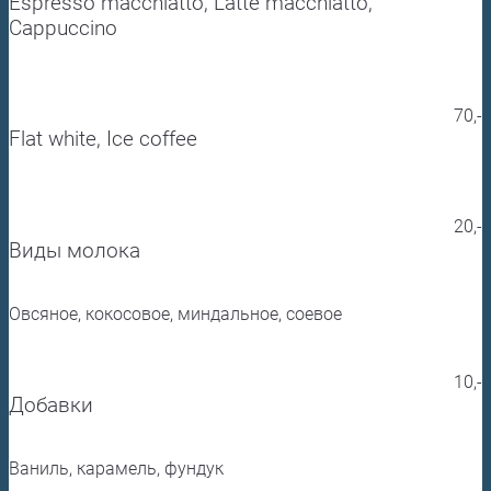
Espresso macchiatto, Latte macchiatto,
Cappuccino
70,-
Flat white, Ice coffee
20,-
Виды молока
Овсяное, кокосовое, миндальное, соевое
10,-
Добавки
Ваниль, карамель, фундук