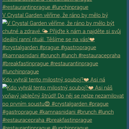
V Crystal Garden věříme, že ráno by mělo bý
Kdo vyhrál tento milostný souboj?❤️ Asi ná