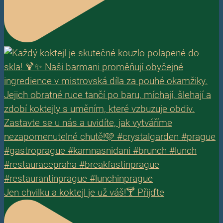
Jen chvilku a koktejl je už váš!🍸 Přijďte