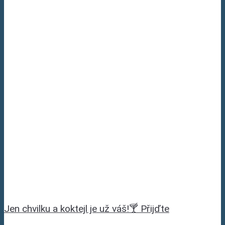
Jen chvilku a koktejl je už váš!🍸 Přijďte