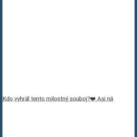
Kdo vyhrál tento milostný souboj?❤️ Asi ná