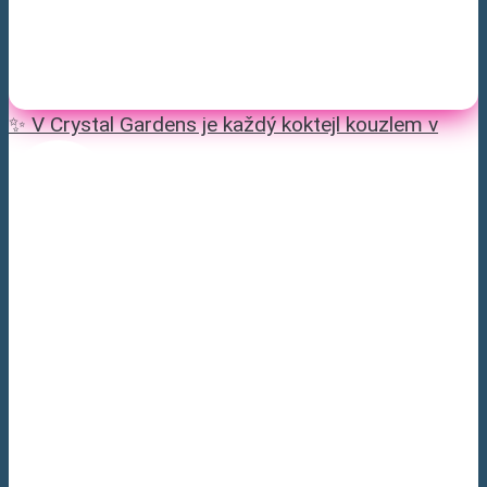
✨ V Crystal Gardens je každý koktejl kouzlem v