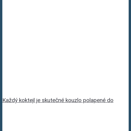
Každý koktejl je skutečné kouzlo polapené do