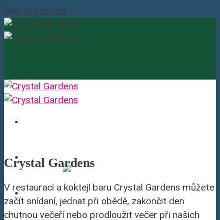
Skip to content
Hudební večery
Menu
Shisha
Galerie
Kontakty
Rezervace
Crystal Gardens
V restauraci a koktejl baru Crystal Gardens můžete
začít snídaní, jednat při obědě, zakončit den
chutnou večeří nebo prodloužit večer při našich